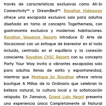
través de características exclusivas como All-In
Connectivity™ y DreamBed™.
Royalton Hideaway
ofrece una escapada exclusiva solo para adultos
diseñada en torno al concepto
Togetherness
, con
gastronomía exclusiva y modernas habitaciones.
Royalton Vessence Resorts
introduce
El Arte de
Vacacionar
con un enfoque de bienestar en el todo
incluido, centrado en el equilibrio y la conexión
consciente.
Royalton CHIC Resorts
con su concepto
Party
Your
Way
invita a vibrantes escapadas solo
para adultos llenas de estilo y espontaneidad,
mientras que
Mystique by Royalton
ofrece retiros
boutique
A Millas de lo Ordinario
que celebran la
belleza natural, la cultura local y la sofisticación
relajada. En Jamaica,
Grand Lido Negril
presenta
una experiencia única
Completamente al Natural