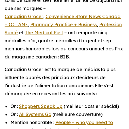
soins de santé et de l’hôtellerie, annonce aujourd’hui
que ses marques –
Canadian Grocer
,
Convenience Store News Canada
+ OCTANE
,
Pharmacy Practice + Business
,
Profession
Santé
et
The Medical Post
– ont remporté cinq
médailles d’or, quatre médailles d’argent et sept
mentions honorables lors du concours annuel des Prix
du magazine canadien : B2B.
Canadian Grocer
est la marque de médias la plus
influente auprès des principaux décideurs de
l’industrie de l’alimentation canadienne. Elle s’est
démarquée en recevant les prix suivants :
Or :
Shoppers Speak Up
(meilleur dossier spécial)
Or :
All Systems Go
(meilleure couverture)
Mention honorable :
People – who you need to