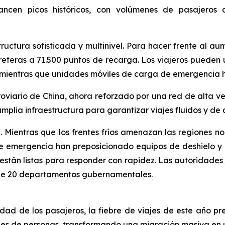
lcancen picos históricos, con volúmenes de pasajeros
ructura sofisticada y multinivel. Para hacer frente al aume
eteras a 71.500 puntos de recarga. Los viajeros pueden
, mientras que unidades móviles de carga de emergencia h
roviario de China, ahora reforzado por una red de alta vel
plia infraestructura para garantizar viajes fluidos y de
Mientras que los frentes fríos amenazan las regiones nort
 emergencia han preposicionado equipos de deshielo y 
s, están listas para responder con rapidez. Las autoridade
 de 20 departamentos gubernamentales.
d de los pasajeros, la fiebre de viajes de este año pre
nes de personas, transformando una migración masiva en 