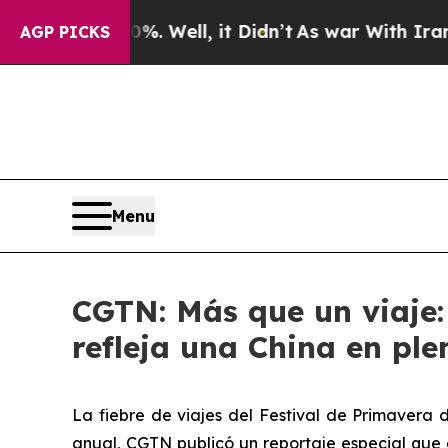
40%. Well, it Didn’t
As war With Iran Drove oil
AGP PICKS
Menu
CGTN: Más que un viaje: 
refleja una China en pl
La fiebre de viajes del Festival de Primavera 
anual, CGTN publicó un reportaje especial que 