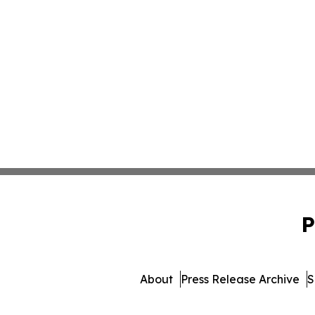
P
About
Press Release Archive
S
© 1995-2026 Newsmatics Inc. 