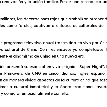
la renovación y la unión familiar. Posee una resonancia 
miliares, las decoraciones rojas que simbolizan prosperi
ales como faroles, cautivan a entusiastas culturales d
n programa televisivo anual transmitido en vivo por Chi
vo cultural de China. Con tres ensayos ya completados
mente el dinamismo de China en una nueva era.
n presentó su especial en vivo insignia, “Super Night”
 Primavera de CMG en cinco idiomas, inglés, español, 
 de manera vívida aspectos de la cultura china que fascin
rimonio cultural inmaterial y la ópera tradicional, a
a y conectar emocionalmente con ella.