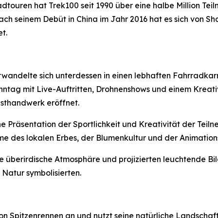
Radtouren hat Trek100 seit 1990 über eine halbe Million T
ach seinem Debüt in China im Jahr 2016 hat es sich von Sh
t.
wandelte sich unterdessen in einen lebhaften Fahrradka
ntag mit Live-Auftritten, Drohnenshows und einem Kreativ
sthandwerk eröffnet.
e Präsentation der Sportlichkeit und Kreativität der Tei
e des lokalen Erbes, der Blumenkultur und der Animation
e überirdische Atmosphäre und projizierten leuchtende B
Natur symbolisierten.
on Spitzenrennen an und nutzt seine natürliche Landschaf