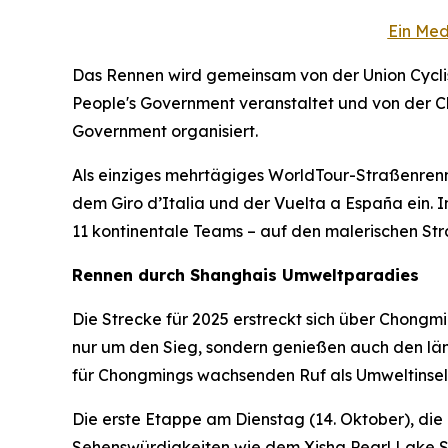
Ein Med
Das Rennen wird gemeinsam von der Union Cyclist
People's Government veranstaltet und von der Ch
Government organisiert.
Als einziges mehrtägiges WorldTour-Straßenrenn
dem Giro d’Italia und der Vuelta a España ein. 
11 kontinentale Teams – auf den malerischen St
Rennen durch Shanghais Umweltparadies
Die Strecke für 2025 erstreckt sich über Chong
nur um den Sieg, sondern genießen auch den länd
für Chongmings wachsenden Ruf als Umweltinsel
Die erste Etappe am Dienstag (14. Oktober), di
Sehenswürdigkeiten wie dem Xisha Pearl Lake S