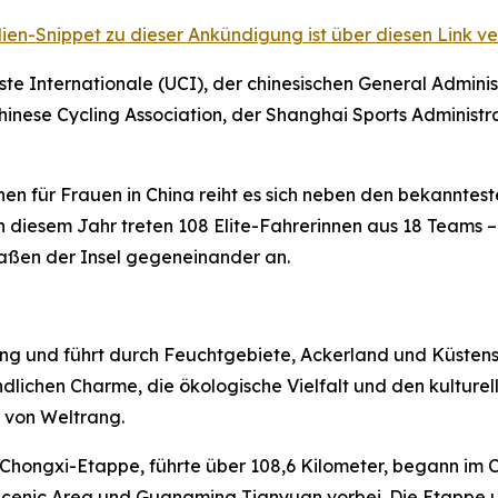
ien-Snippet zu dieser Ankündigung ist über diesen Link ve
e Internationale (UCI), der chinesischen General Adminis
inese Cycling Association, der Shanghai Sports Administr
en für Frauen in China reiht es sich neben den bekanntes
In diesem Jahr treten 108 Elite-Fahrerinnen aus 18 Teams
raßen der Insel gegeneinander an.
ming und führt durch Feuchtgebiete, Ackerland und Küsten
lichen Charme, die ökologische Vielfalt und den kulturell
 von Weltrang.
e Chongxi-Etappe, führte über 108,6 Kilometer, begann im
cenic Area und Guangming Tianyuan vorbei. Die Etappe u