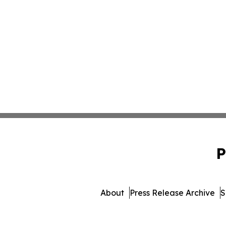
P
About
Press Release Archive
S
© 1995-2026 Newsmatics Inc. 